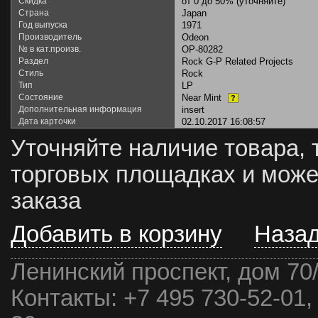
Скидка
от 0 до 50% (уточняйте)
Страна
Japan
Год выпуска
1971
Производитель
Odeon
№ в кат.произв.
OP-80282
Раздел
Rock G-P Related Projects
Стиль
Rock
Тип
LP
Состояние
Near Mint
?
Дополнительная информация
insert
Дата карточки
02.10.2017 16:08:57
Уточняйте наличие товара, 
торговых площадках и може
заказа
Добавить в корзину
Наза
Ленинский проспект, дом 70
Контакты:
+7 495 730-52-01,