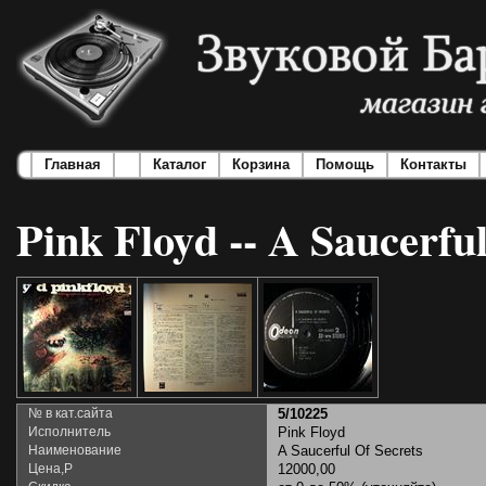
Главная
Каталог
Корзина
Помощь
Контакты
Pink Floyd -- A Saucerful
№ в кат.сайта
5/10225
Исполнитель
Pink Floyd
Наименование
A Saucerful Of Secrets
Цена,Р
12000,00