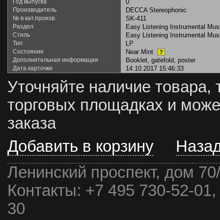
Год выпуска
0
Производитель
DECCA Stereophonic
№ в кат.произв.
SK-411
Раздел
Easy Listening Instrumental Mus
Стиль
Easy Listening Instrumental Mus
Тип
LP
Состояние
Near Mint
?
Дополнительная информация
Booklet, gatefold, poster
Дата карточки
14.10.2017 15:46:33
Уточняйте наличие товара, 
торговых площадках и може
заказа
Добавить в корзину
Наза
Ленинский проспект, дом 70
Контакты:
+7 495 730-52-01,
30