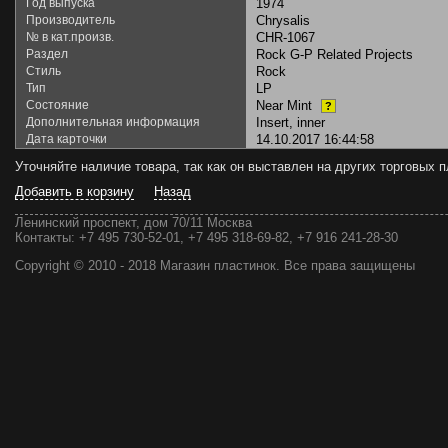
Год выпуска
1974
Производитель
Chrysalis
№ в кат.произв.
CHR-1067
Раздел
Rock G-P Related Projects
Стиль
Rock
Тип
LP
Состояние
Near Mint
?
Дополнительная информация
Insert, inner
Дата карточки
14.10.2017 16:44:58
Уточняйте наличие товара, так как он выставлен на других торговых
Добавить в корзину
Назад
Ленинский проспект, дом 70/11 Москва
Контакты:
+7 495 730-52-01, +7 495 318-69-82, +7 916 241-28-30
Copyright © 2010 - 2018 Магазин пластинок. Все права защищены