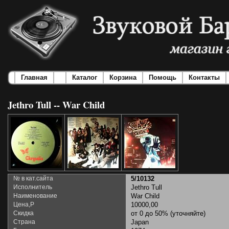
Главная
Каталог
Корзина
Помощь
Контакты
Jethro Tull -- War Child
№ в кат.сайта
5/10132
Исполнитель
Jethro Tull
Наименование
War Child
Цена,Р
10000,00
Скидка
от 0 до 50% (уточняйте)
Страна
Japan