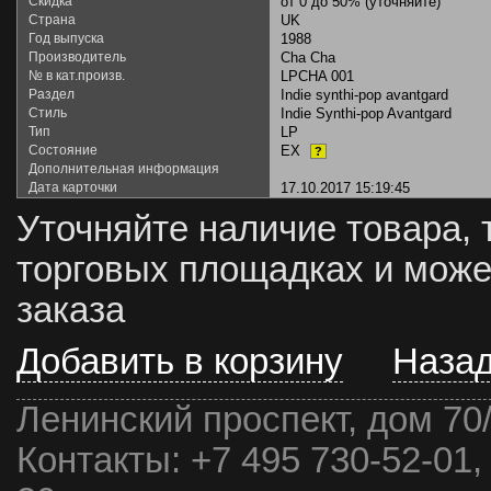
Скидка
от 0 до 50% (уточняйте)
Страна
UK
Год выпуска
1988
Производитель
Cha Cha
№ в кат.произв.
LPCHA 001
Раздел
Indie synthi-pop avantgard
Стиль
Indie Synthi-pop Avantgard
Тип
LP
Состояние
EX
?
Дополнительная информация
Дата карточки
17.10.2017 15:19:45
Уточняйте наличие товара, 
торговых площадках и може
заказа
Добавить в корзину
Наза
Ленинский проспект, дом 70
Контакты:
+7 495 730-52-01,