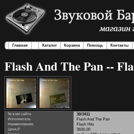
Главная
Каталог
Корзина
Помощь
Контакты
Flash And The Pan -- Fla
№ в кат.сайта
30/3411
Исполнитель
Flash And The Pan
Наименование
Flash Hits
Цена,Р
3600,00