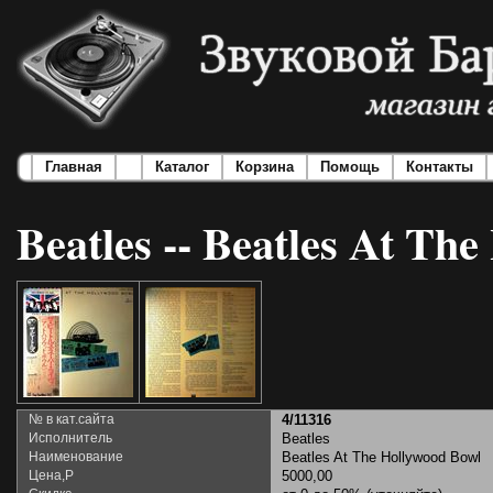
Главная
Каталог
Корзина
Помощь
Контакты
Beatles -- Beatles At Th
№ в кат.сайта
4/11316
Исполнитель
Beatles
Наименование
Beatles At The Hollywood Bowl
Цена,Р
5000,00