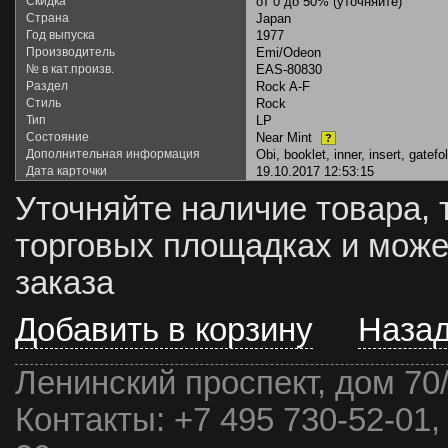
Скидка
от 0 до 50% (уточняйте)
Страна
Japan
Год выпуска
1977
Производитель
Emi/Odeon
№ в кат.произв.
EAS-80830
Раздел
Rock A-F
Стиль
Rock
Тип
LP
Состояние
Near Mint
?
Дополнительная информация
Obi, booklet, inner, insert, gatefo
Дата карточки
19.10.2017 12:53:15
Уточняйте наличие товара, 
торговых площадках и може
заказа
Добавить в корзину
Наза
Ленинский проспект, дом 70
Контакты:
+7 495 730-52-01,