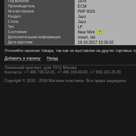
Год выпуска
1978
Производитель
ECM
№ в кат.произв.
PAP-9101
Раздел
Jazz
Стиль
Jazz
Тип
LP
Состояние
Near Mint
?
Дополнительная информация
Insert, obi
Дата карточки
19.10.2017 13:26:02
Уточняйте наличие товара, так как он выставлен на других торговых
Добавить в корзину
Назад
Ленинский проспект, дом 70/11 Москва
Контакты:
+7 495 730-52-01, +7 495 318-69-82, +7 916 241-28-30
Copyright © 2010 - 2018 Магазин пластинок. Все права защищены