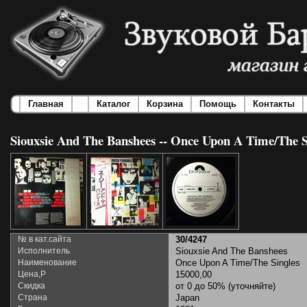
Главная
Каталог
Корзина
Помощь
Контакты
Siouxsie And The Banshees -- Once Upon A Time/The S
№ в кат.сайта
30/4247
Исполнитель
Siouxsie And The Banshees
Наименование
Once Upon A Time/The Singles
Цена,Р
15000,00
Скидка
от 0 до 50% (уточняйте)
Страна
Japan