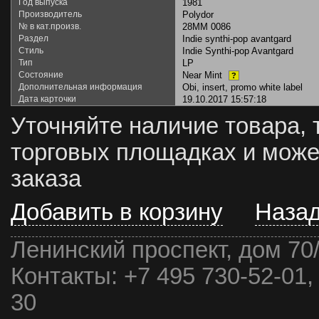
Год выпуска
1981
Производитель
Polydor
№ в кат.произв.
28MM 0086
Раздел
Indie synthi-pop avantgard
Стиль
Indie Synthi-pop Avantgard
Тип
LP
Состояние
Near Mint
?
Дополнительная информация
Obi, insert, promo white label
Дата карточки
19.10.2017 15:57:18
Уточняйте наличие товара, 
торговых площадках и може
заказа
Добавить в корзину
Наза
Ленинский проспект, дом 70
Контакты:
+7 495 730-52-01,
30