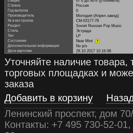
Скидка
от 0 до 50% (уточняйте)
Страна
Россия
Год выпуска
0
Производитель
Мелодия (Апрел.завод)
№ в кат.произв.
СМ-03177-78
Раздел
Soviet Russian Pop Music
Стиль
Эстрада
Тип
LP
Состояние
Near Mint
?
Дополнительная информация
No p/s
Дата карточки
28.10.2017 10:16:08
Уточняйте наличие товара, 
торговых площадках и може
заказа
Добавить в корзину
Наза
Ленинский проспект, дом 70
Контакты:
+7 495 730-52-01,