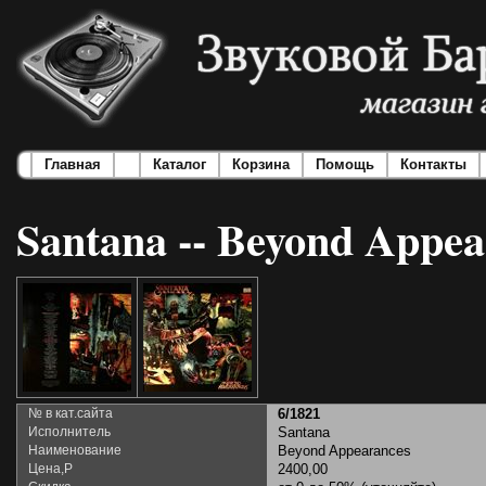
Главная
Каталог
Корзина
Помощь
Контакты
Santana -- Beyond Appea
№ в кат.сайта
6/1821
Исполнитель
Santana
Наименование
Beyond Appearances
Цена,Р
2400,00