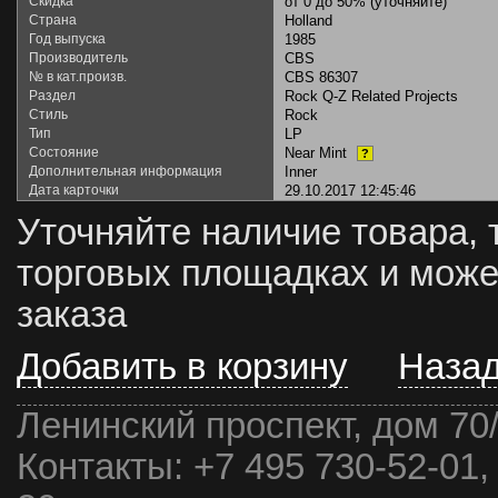
Скидка
от 0 до 50% (уточняйте)
Страна
Holland
Год выпуска
1985
Производитель
CBS
№ в кат.произв.
CBS 86307
Раздел
Rock Q-Z Related Projects
Стиль
Rock
Тип
LP
Состояние
Near Mint
?
Дополнительная информация
Inner
Дата карточки
29.10.2017 12:45:46
Уточняйте наличие товара, 
торговых площадках и може
заказа
Добавить в корзину
Наза
Ленинский проспект, дом 70
Контакты:
+7 495 730-52-01,