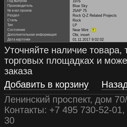
Год выпуска
1976
Производитель
Blue Sky
№ в кат.произв.
25AP 75
Раздел
Rock Q-Z Related Projects
Стиль
Rock
Тип
LP
Состояние
Near Mint
?
Дополнительная информация
Obi, insert
Дата карточки
01.11.2017 9:02:02
Уточняйте наличие товара, 
торговых площадках и може
заказа
Добавить в корзину
Наза
Ленинский проспект, дом 70
Контакты:
+7 495 730-52-01,
30