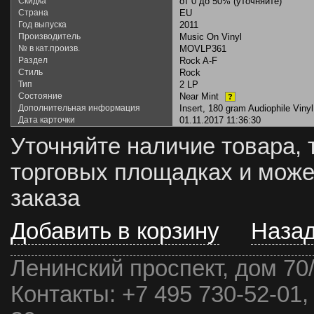
Скидка
от 0 до 50% (уточняйте)
Страна
EU
Год выпуска
2011
Производитель
Music On Vinyl
№ в кат.произв.
MOVLP361
Раздел
Rock A-F
Стиль
Rock
Тип
2 LP
Состояние
Near Mint
?
Дополнительная информация
Insert, 180 gram Audiophile Vinyl
Дата карточки
01.11.2017 11:36:30
Уточняйте наличие товара, 
торговых площадках и може
заказа
Добавить в корзину
Наза
Ленинский проспект, дом 70
Контакты:
+7 495 730-52-01,