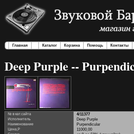
Главная
Каталог
Корзина
Помощь
Контакты
Deep Purple -- Purpendi
№ в кат.сайта
4/11377
Исполнитель
Deep Purple
Наименование
Purpendicular
Цена,Р
11000,00