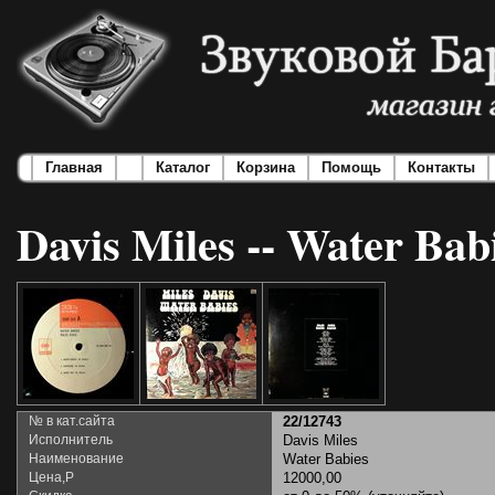
Главная
Каталог
Корзина
Помощь
Контакты
Davis Miles -- Water Bab
№ в кат.сайта
22/12743
Исполнитель
Davis Miles
Наименование
Water Babies
Цена,Р
12000,00