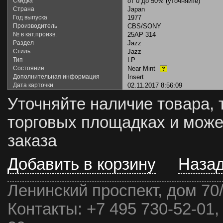
Скидка
от 0 до 50% (уточняйте)
Страна
Japan
Год выпуска
1977
Производитель
CBS/SONY
№ в кат.произв.
25AP 314
Раздел
Jazz
Стиль
Jazz
Тип
LP
Состояние
Near Mint
?
Дополнительная информация
Insert
Дата карточки
02.11.2017 8:56:09
Уточняйте наличие товара, 
торговых площадках и може
заказа
Добавить в корзину
Наза
Ленинский проспект, дом 70
Контакты:
+7 495 730-52-01,