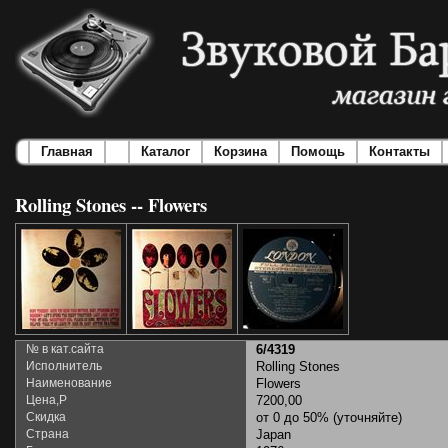
Главная
Каталог
Корзина
Помощь
Контакты
Rolling Stones -- Flowers
№ в кат.сайта
6/4319
Исполнитель
Rolling Stones
Наименование
Flowers
Цена,Р
7200,00
Скидка
от 0 до 50% (уточняйте)
Страна
Japan