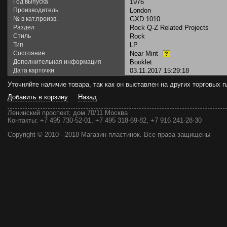
Год выпуска
1976
Производитель
London
№ в кат.произв.
GXD 1010
Раздел
Rock Q-Z Related Projects
Стиль
Rock
Тип
LP
Состояние
Near Mint
?
Дополнительная информация
Booklet
Дата карточки
03.11.2017 15:29:18
Уточняйте наличие товара, так как он выставлен на других торговых
Добавить в корзину
Назад
Ленинский проспект, дом 70/11 Москва
Контакты:
+7 495 730-52-01, +7 495 318-69-82, +7 916 241-28-30
Copyright © 2010 - 2018 Магазин пластинок. Все права защищены