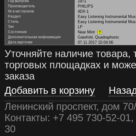
Год выпуска
1971
Производитель
PHILIPS
№ в кат.произв.
4DX-1
Раздел
Easy Listening Instrumental Mus
Стиль
Easy Listening Instrumental Mus
Тип
LP
Состояние
Near Mint
?
Дополнительная информация
Gatefold, Quadraphonic
Дата карточки
07.11.2017 15:04:06
Уточняйте наличие товара, 
торговых площадках и може
заказа
Добавить в корзину
Наза
Ленинский проспект, дом 70
Контакты:
+7 495 730-52-01,
30