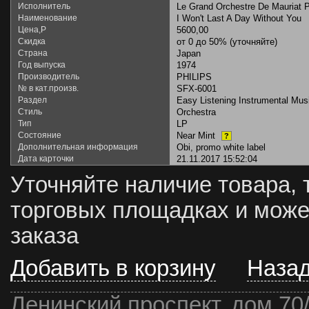
Исполнитель
Le Grand Orchestre De Mauriat 
Наименование
I Won't Last A Day Without You
Цена,Р
5600,00
Скидка
от 0 до 50% (уточняйте)
Страна
Japan
Год выпуска
1974
Производитель
PHILIPS
№ в кат.произв.
SFX-6001
Раздел
Easy Listening Instrumental Mus
Стиль
Orchestra
Тип
LP
Состояние
Near Mint
?
Дополнительная информация
Obi, promo white label
Дата карточки
21.11.2017 15:52:04
Уточняйте наличие товара, 
торговых площадках и може
заказа
Добавить в корзину
Наза
Ленинский проспект, дом 70