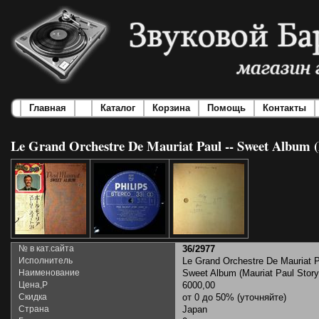
Главная
Каталог
Корзина
Помощь
Контакты
Le Grand Orchestre De Mauriat Paul -- Sweet Album (M
№ в кат.сайта
36/2977
Исполнитель
Le Grand Orchestre De Mauriat 
Наименование
Sweet Album (Mauriat Paul Story
Цена,Р
6000,00
Скидка
от 0 до 50% (уточняйте)
Страна
Japan