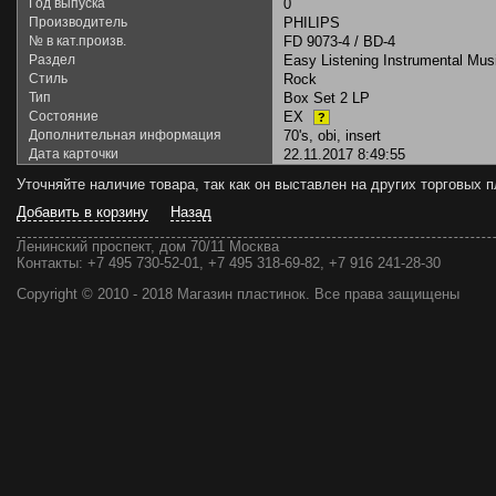
Год выпуска
0
Производитель
PHILIPS
№ в кат.произв.
FD 9073-4 / BD-4
Раздел
Easy Listening Instrumental Mus
Стиль
Rock
Тип
Box Set 2 LP
Состояние
EX
?
Дополнительная информация
70's, obi, insert
Дата карточки
22.11.2017 8:49:55
Уточняйте наличие товара, так как он выставлен на других торговых
Добавить в корзину
Назад
Ленинский проспект, дом 70/11 Москва
Контакты:
+7 495 730-52-01, +7 495 318-69-82, +7 916 241-28-30
Copyright © 2010 - 2018 Магазин пластинок. Все права защищены