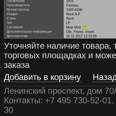
Год выпуска
1976
Производитель
Fantasy
№ в кат.произв.
SWX-6246
Раздел
Rock A-F
Стиль
Rock
Тип
LP
Состояние
Near Mint
?
Дополнительная информация
Obi, Promo, Insert
Дата карточки
25.11.2017 12:13:28
Уточняйте наличие товара, 
торговых площадках и може
заказа
Добавить в корзину
Наза
Ленинский проспект, дом 70
Контакты:
+7 495 730-52-01,
30