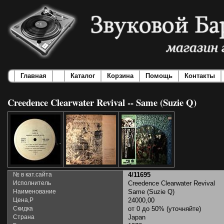
Главная
Каталог
Корзина
Помощь
Контакты
Creedence Clearwater Revival -- Same (Suzie Q)
№ в кат.сайта
4/11695
Исполнитель
Creedence Clearwater Revival
Наименование
Same (Suzie Q)
Цена,Р
24000,00
Скидка
от 0 до 50% (уточняйте)
Страна
Japan