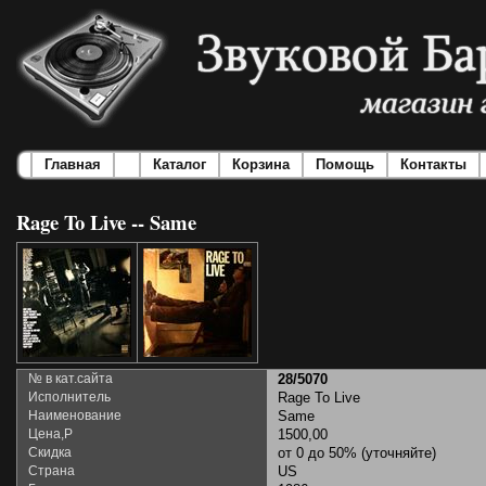
Главная
Каталог
Корзина
Помощь
Контакты
Rage To Live -- Same
№ в кат.сайта
28/5070
Исполнитель
Rage To Live
Наименование
Same
Цена,Р
1500,00
Скидка
от 0 до 50% (уточняйте)
Страна
US