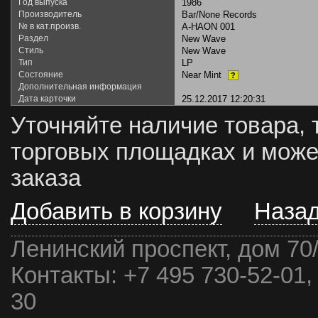
Год выпуска
1986
Производитель
Bar/None Records
№ в кат.произв.
A-HAON 001
Раздел
New Wave
Стиль
New Wave
Тип
LP
Состояние
Near Mint
?
Дополнительная информация
Дата карточки
25.12.2017 12:20:31
Уточняйте наличие товара, 
торговых площадках и може
заказа
Добавить в корзину
Наза
Ленинский проспект, дом 70
Контакты:
+7 495 730-52-01,
30