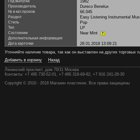
Год выпуска
1982
Производитель
Dureco Benelux
№ в кат.произв.
66.045
Раздел
Easy Listening Instrumental Mus
Стиль
Pop
Тип
LP
Состояние
Near Mint
?
Дополнительная информация
Дата карточки
28.01.2018 13:09:21
Уточняйте наличие товара, так как он выставлен на других торговых
Добавить в корзину
Назад
Ленинский проспект, дом 70/11 Москва
Контакты:
+7 495 730-52-01, +7 495 318-69-82, +7 916 241-28-30
Copyright © 2010 - 2018 Магазин пластинок. Все права защищены