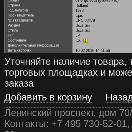
Скидка
от 0 до 50% (уточняйте)
Страна
Holland
Год выпуска
1978
Производитель
Epic
№ в кат.произв.
EPC 83479
Раздел
Beat Surf
Стиль
Beat Surf
Тип
LP
Состояние
EX
?
Дополнительная информация
Дата карточки
10.02.2018 14:11:56
Уточняйте наличие товара, 
торговых площадках и може
заказа
Добавить в корзину
Наза
Ленинский проспект, дом 70
Контакты:
+7 495 730-52-01,