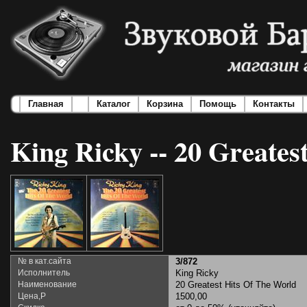
Главная
Каталог
Корзина
Помощь
Контакты
King Ricky -- 20 Greates
№ в кат.сайта
3/872
Исполнитель
King Ricky
Наименование
20 Greatest Hits Of The World
Цена,Р
1500,00