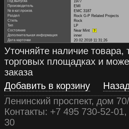
Год выпуска
1977
Производитель
EMI
№ в кат.произв.
EMC 3187
Раздел
Rock G-P Related Projects
Стиль
Rock
Тип
LP
Состояние
Near Mint
?
Дополнительная информация
inner
Дата карточки
20.02.2018 11:31:26
Уточняйте наличие товара, 
торговых площадках и може
заказа
Добавить в корзину
Наза
Ленинский проспект, дом 70
Контакты:
+7 495 730-52-01,
30