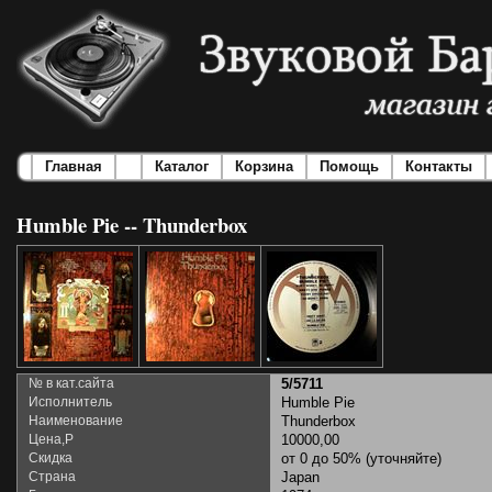
Главная
Каталог
Корзина
Помощь
Контакты
Humble Pie -- Thunderbox
№ в кат.сайта
5/5711
Исполнитель
Humble Pie
Наименование
Thunderbox
Цена,Р
10000,00
Скидка
от 0 до 50% (уточняйте)
Страна
Japan