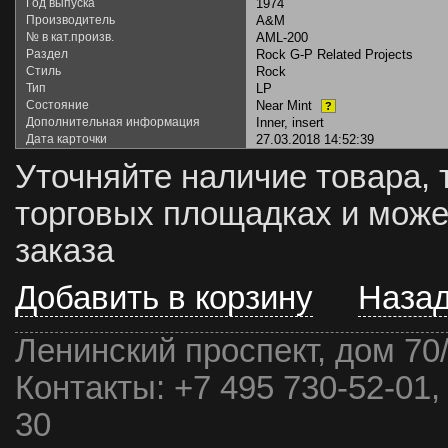
Год выпуска
1974
Производитель
A&M
№ в кат.произв.
AML-200
Раздел
Rock G-P Related Projects
Стиль
Rock
Тип
LP
Состояние
Near Mint
?
Дополнительная информация
Inner, insert
Дата карточки
27.03.2018 14:52:39
Уточняйте наличие товара, 
торговых площадках и може
заказа
Добавить в корзину
Наза
Ленинский проспект, дом 70
Контакты:
+7 495 730-52-01,
30