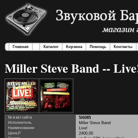
Главная
Каталог
Корзина
Помощь
Контакты
Miller Steve Band -- Live
№ в кат.сайта
5/6085
Исполнитель
Miller Steve Band
Наименование
Live!
Цена,Р
2400,00