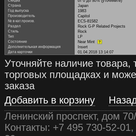
Скидка
от 0 до 50% (уточняйте)
Страна
Japan
Год выпуска
1983
Производитель
Capitol
№ в кат.произв.
ECS-81582
Раздел
Rock G-P Related Projects
Стиль
Rock
Тип
LP
Состояние
Near Mint
?
Дополнительная информация
Insert
Дата карточки
01.04.2018 13:14:07
Уточняйте наличие товара, 
торговых площадках и може
заказа
Добавить в корзину
Наза
Ленинский проспект, дом 70
Контакты:
+7 495 730-52-01,