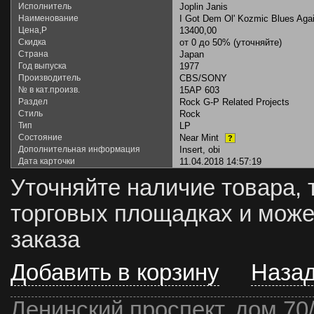
Исполнитель
Joplin Janis
Наименование
I Got Dem Ol' Kozmic Blues Ag
Цена,Р
13400,00
Скидка
от 0 до 50% (уточняйте)
Страна
Japan
Год выпуска
1977
Производитель
CBS/SONY
№ в кат.произв.
15AP 603
Раздел
Rock G-P Related Projects
Стиль
Rock
Тип
LP
Состояние
Near Mint
?
Дополнительная информация
Insert, obi
Дата карточки
11.04.2018 14:57:19
Уточняйте наличие товара, 
торговых площадках и може
заказа
Добавить в корзину
Наза
Ленинский проспект, дом 70