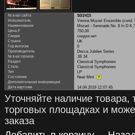
№ в кат.сайта
50/2415
Исполнитель
Vienna Mozart Ensemble (cond. 
Наименование
Mozart - Serenade No. 9 In D K.
Цена,Р
750,00
Скидка
скидки нет
Страна
UK
Год выпуска
0
Производитель
Decca Jubilee Series
№ в кат.произв.
JB 34
Раздел
Classical Symphonies
Стиль
Classical Symphonies
Тип
LP
Состояние
Near Mint
?
Дополнительная информация
Дата карточки
14.04.2018 12:07:45
Уточняйте наличие товара, 
торговых площадках и може
заказа