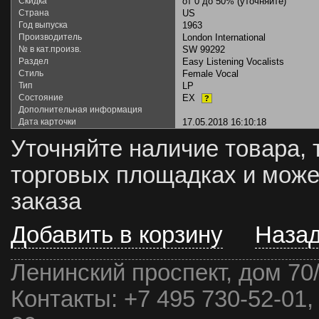
Скидка
от 0 до 50% (уточняйте)
Страна
US
Год выпуска
1963
Производитель
London International
№ в кат.произв.
SW 99292
Раздел
Easy Listening Vocalists
Стиль
Female Vocal
Тип
LP
Состояние
EX
?
Дополнительная информация
Дата карточки
17.05.2018 16:10:18
Уточняйте наличие товара, 
торговых площадках и може
заказа
Добавить в корзину
Наза
Ленинский проспект, дом 70
Контакты:
+7 495 730-52-01,