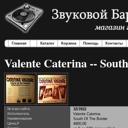
Главная
Каталог
Корзина
Помощь
Контакты
Valente Caterina -- Sout
№ в кат.сайта
32/3922
Исполнитель
Valente Caterina
Наименование
South Of The Border
Цена,Р
4800,00