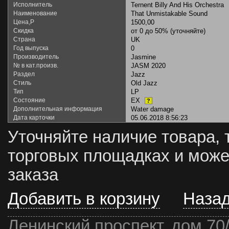
Исполнитель
Ternent Billy And His Orchestra
Наименование
That Unmistakable Sound
Цена,Р
1500,00
Скидка
от 0 до 50% (уточняйте)
Страна
UK
Год выпуска
0
Производитель
Jasmine
№ в кат.произв.
JASM 2020
Раздел
Jazz
Стиль
Old Jazz
Тип
LP
Состояние
EX
?
Дополнительная информация
Water damage
Дата карточки
05.06.2018 8:56:23
Уточняйте наличие товара, 
торговых площадках и може
заказа
Добавить в корзину
Наза
Ленинский проспект, дом 70