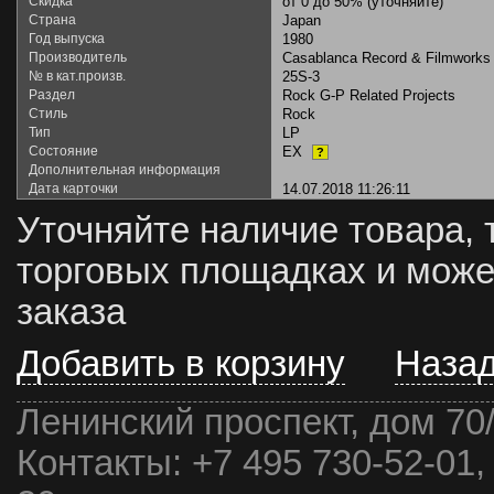
Скидка
от 0 до 50% (уточняйте)
Страна
Japan
Год выпуска
1980
Производитель
Casablanca Record & Filmworks
№ в кат.произв.
25S-3
Раздел
Rock G-P Related Projects
Стиль
Rock
Тип
LP
Состояние
EX
?
Дополнительная информация
Дата карточки
14.07.2018 11:26:11
Уточняйте наличие товара, 
торговых площадках и може
заказа
Добавить в корзину
Наза
Ленинский проспект, дом 70
Контакты:
+7 495 730-52-01,