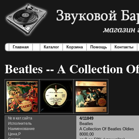
Главная
Каталог
Корзина
Помощь
Контакты
Beatles -- A Collection O
№ в кат.сайта
4/11849
Исполнитель
Beatles
Наименование
A Collection Of Beatles Oldies
Цена,Р
8000,00