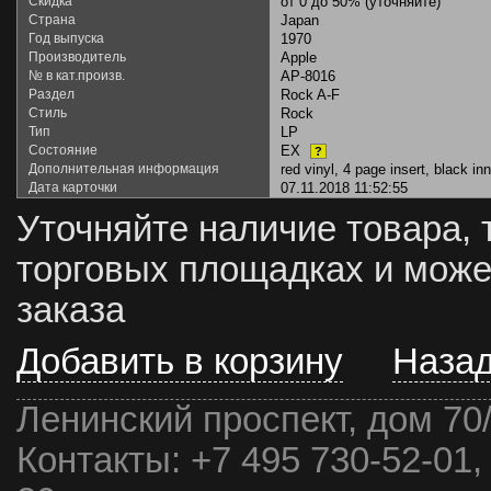
Скидка
от 0 до 50% (уточняйте)
Страна
Japan
Год выпуска
1970
Производитель
Apple
№ в кат.произв.
AP-8016
Раздел
Rock A-F
Стиль
Rock
Тип
LP
Состояние
EX
?
Дополнительная информация
red vinyl, 4 page insert, black inn
Дата карточки
07.11.2018 11:52:55
Уточняйте наличие товара, 
торговых площадках и може
заказа
Добавить в корзину
Наза
Ленинский проспект, дом 70
Контакты:
+7 495 730-52-01,