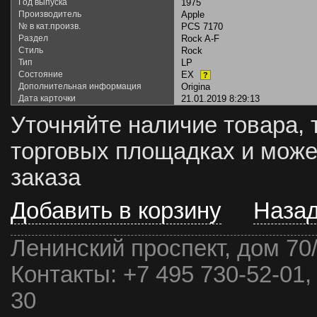
Год выпуска
1975
Производитель
Apple
№ в кат.произв.
PCS 7170
Раздел
Rock A-F
Стиль
Rock
Тип
LP
Состояние
EX
?
Дополнительная информация
Origina
Дата карточки
21.01.2019 8:29:13
Уточняйте наличие товара, 
торговых площадках и може
заказа
Добавить в корзину
Наза
Ленинский проспект, дом 70
Контакты:
+7 495 730-52-01,
30