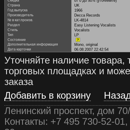
Скидка
от 0 до 50% (уточняйте)
Страна
UK
Год выпуска
1966
Производитель
Decca Records
№ в кат.произв.
LK-4814
Раздел
Easy Listening Vocalists
Стиль
Vocalists
Тип
LP
Состояние
?
Дополнительная информация
Mono, original
Дата карточки
06.08.2007 22:42:54
Уточняйте наличие товара, 
торговых площадках и може
заказа
Добавить в корзину
Наза
Ленинский проспект, дом 70
Контакты:
+7 495 730-52-01,