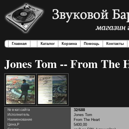
Главная
Каталог
Корзина
Помощь
Контакты
Jones Tom -- From The 
№ в кат.сайта
32/688
Исполнитель
Jones Tom
Наименование
From The Heart
Цена,Р
5400,00