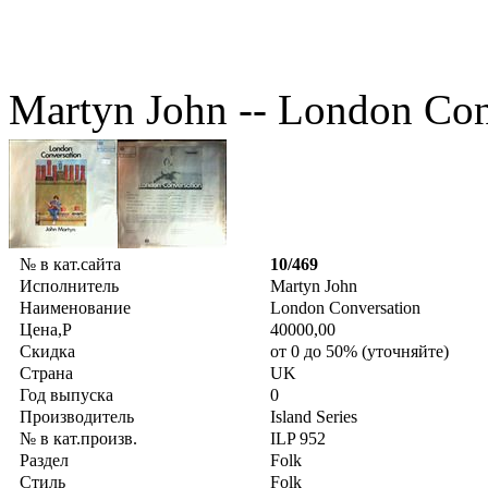
Martyn John -- London Con
№ в кат.сайта
10/469
Исполнитель
Martyn John
Наименование
London Conversation
Цена,Р
40000,00
Скидка
от 0 до 50% (уточняйте)
Страна
UK
Год выпуска
0
Производитель
Island Series
№ в кат.произв.
ILP 952
Раздел
Folk
Стиль
Folk