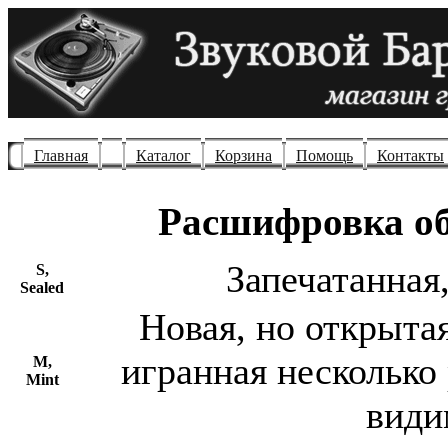
Главная
Каталог
Корзина
Помощь
Контакты
Расшифровка об
Запечатанная,
S,
Sealed
Новая, но открыта
игранная несколько 
M,
Mint
види