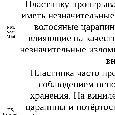
Пластинку проигрыва
иметь незначительные
волосяные царапин
NM,
Near
влияющие на качеств
Mint
незначительные излом
в
Пластинка часто про
соблюдением осно
хранения. На винил
царапины и потёрто
EX,
Excellent