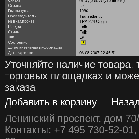
Скидка
от 0 до 50% (уточняйте)
Страна
UK
Год выпуска
1986
Производитель
Transatlantic
№ в кат.произв.
TRA 224 Origin
Раздел
Folk
Стиль
Folk
Тип
LP
Состояние
?
Дополнительная информация
Дата карточки
06.08.2007 22:45:51
Уточняйте наличие товара, 
торговых площадках и може
заказа
Добавить в корзину
Наза
Ленинский проспект, дом 70
Контакты:
+7 495 730-52-01,