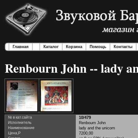
Главная
Каталог
Корзина
Помощь
Контакты
Renbourn John -- lady an
№ в кат.сайта
10/479
Исполнитель
Renbourn John
Наименование
lady and the unicorn
Цена,Р
7200,00