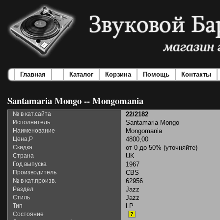
Главная
Каталог
Корзина
Помощь
Контакты
Santamaria Mongo -- Mongomania
№ в кат.сайта
22/2182
Исполнитель
Santamaria Mongo
Наименование
Mongomania
Цена,Р
4800,00
Скидка
от 0 до 50% (уточняйте)
Страна
UK
Год выпуска
1967
Производитель
CBS
№ в кат.произв.
62956
Раздел
Jazz
Стиль
Jazz
Тип
LP
Состояние
?