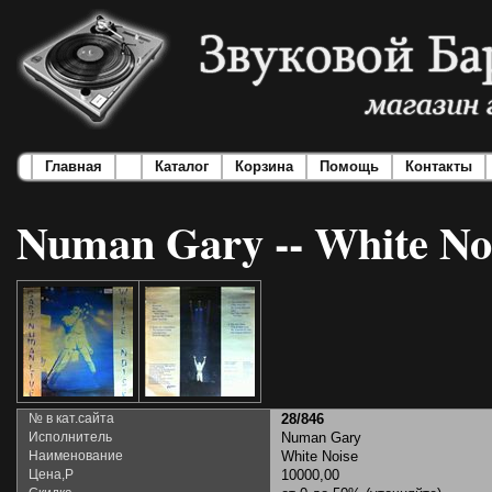
Главная
Каталог
Корзина
Помощь
Контакты
Numan Gary -- White No
№ в кат.сайта
28/846
Исполнитель
Numan Gary
Наименование
White Noise
Цена,Р
10000,00