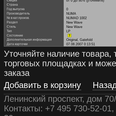
Скидка
от 0 до 50% (уточняйте)
Страна
Год выпуска
0
Производитель
NUMA
№ в кат.произв.
NUMAD 1002
Раздел
New Wave
Стиль
New Wave
Тип
LP
Состояние
?
Дополнительная информация
Original, Gatefold
Дата карточки
07.08.2007 0:13:51
Уточняйте наличие товара, 
торговых площадках и може
заказа
Добавить в корзину
Наза
Ленинский проспект, дом 70
Контакты:
+7 495 730-52-01,