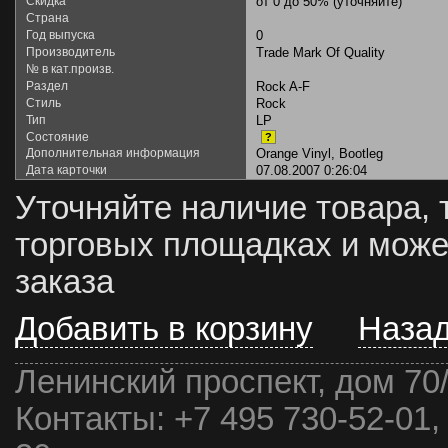
Скидка
от 0 до 50% (уточняйте)
Страна
Год выпуска
0
Производитель
Trade Mark Of Quality
№ в кат.произв.
Раздел
Rock A-F
Стиль
Rock
Тип
LP
Состояние
?
Дополнительная информация
Orange Vinyl, Bootleg
Дата карточки
07.08.2007 0:26:04
Уточняйте наличие товара, 
торговых площадках и може
заказа
Добавить в корзину
Наза
Ленинский проспект, дом 70
Контакты:
+7 495 730-52-01,