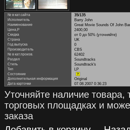
№ в кат.сайта
35/135
Исполнитель
Barry John
Наименование
Great Movie Sounds Of John Barr
Цена,Р
2400,00
Скидка
от 0 до 50% (уточняйте)
Страна
UK
Год выпуска
0
Производитель
CBS
№ в кат.произв.
62402
Раздел
Soundtracks
Стиль
Soundtrack's
Тип
LP
Состояние
?
Дополнительная информация
Original
Дата карточки
07.08.2007 0:36:23
Уточняйте наличие товара, 
торговых площадках и може
заказа
Добавить в корзину
Наза