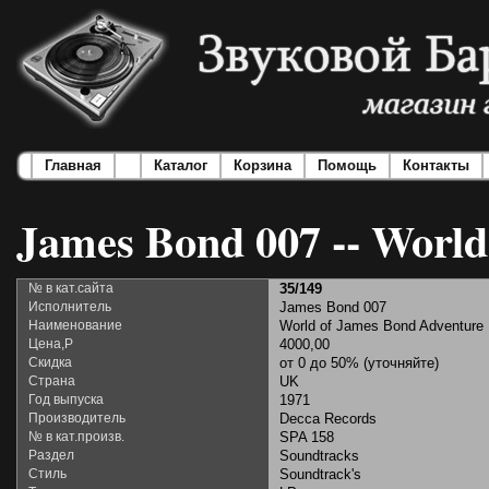
Главная
Каталог
Корзина
Помощь
Контакты
James Bond 007 -- World
№ в кат.сайта
35/149
Исполнитель
James Bond 007
Наименование
World of James Bond Adventure
Цена,Р
4000,00
Скидка
от 0 до 50% (уточняйте)
Страна
UK
Год выпуска
1971
Производитель
Decca Records
№ в кат.произв.
SPA 158
Раздел
Soundtracks
Стиль
Soundtrack's