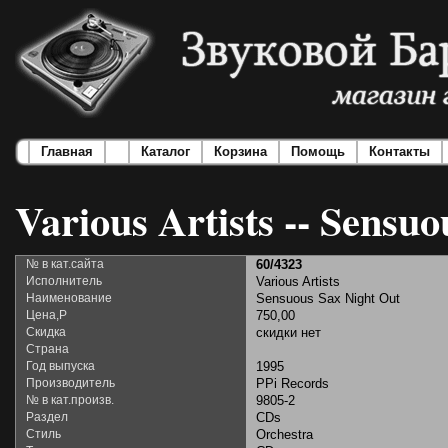
Главная
Каталог
Корзина
Помощь
Контакты
Various Artists -- Sensu
№ в кат.сайта
60/4323
Исполнитель
Various Artists
Наименование
Sensuous Sax Night Out
Цена,Р
750,00
Скидка
скидки нет
Страна
Год выпуска
1995
Производитель
PPi Records
№ в кат.произв.
9805-2
Раздел
CDs
Стиль
Orchestra