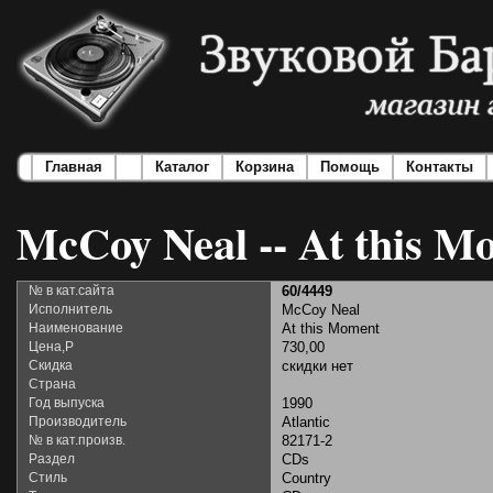
Главная
Каталог
Корзина
Помощь
Контакты
McCoy Neal -- At this M
№ в кат.сайта
60/4449
Исполнитель
McCoy Neal
Наименование
At this Moment
Цена,Р
730,00
Скидка
скидки нет
Страна
Год выпуска
1990
Производитель
Atlantic
№ в кат.произв.
82171-2
Раздел
CDs
Стиль
Country