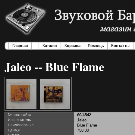
Главная
Каталог
Корзина
Помощь
Контакты
Jaleo -- Blue Flame
№ в кат.сайта
60/4542
Исполнитель
Jaleo
Наименование
Blue Flame
Цена,Р
750,00