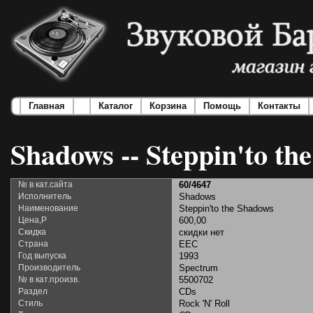
Главная
Каталог
Корзина
Помощь
Контакты
Shadows -- Steppin'to th
№ в кат.сайта
60/4647
Исполнитель
Shadows
Наименование
Steppin'to the Shadows
Цена,Р
600,00
Скидка
скидки нет
Страна
EEC
Год выпуска
1993
Производитель
Spectrum
№ в кат.произв.
5500702
Раздел
CDs
Стиль
Rock 'N' Roll