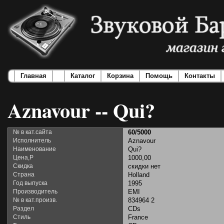
Главная
Каталог
Корзина
Помощь
Контакты
Aznavour -- Qui?
№ в кат.сайта
60/5000
Исполнитель
Aznavour
Наименование
Qui?
Цена,Р
1000,00
Скидка
скидки нет
Страна
Holland
Год выпуска
1995
Производитель
EMI
№ в кат.произв.
834964 2
Раздел
CDs
Стиль
France