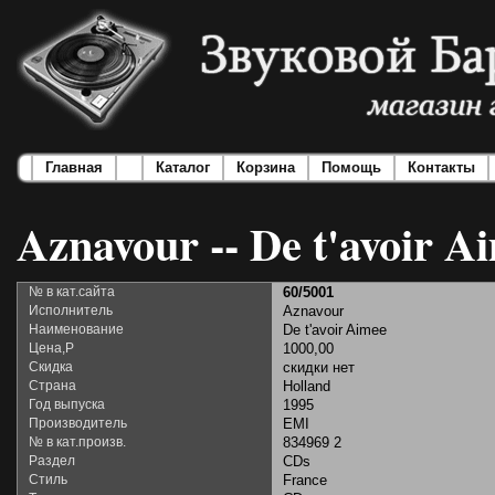
Главная
Каталог
Корзина
Помощь
Контакты
Aznavour -- De t'avoir A
№ в кат.сайта
60/5001
Исполнитель
Aznavour
Наименование
De t'avoir Aimee
Цена,Р
1000,00
Скидка
скидки нет
Страна
Holland
Год выпуска
1995
Производитель
EMI
№ в кат.произв.
834969 2
Раздел
CDs
Стиль
France