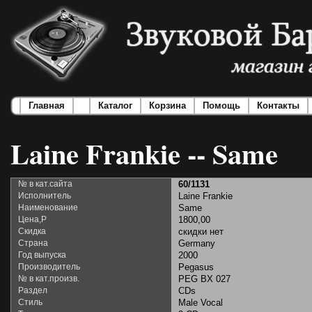
Главная
Каталог
Корзина
Помощь
Контакты
Laine Frankie -- Same
№ в кат.сайта
60/1131
Исполнитель
Laine Frankie
Наименование
Same
Цена,Р
1800,00
Скидка
скидки нет
Страна
Germany
Год выпуска
2000
Производитель
Pegasus
№ в кат.произв.
PEG BX 027
Раздел
CDs
Стиль
Male Vocal