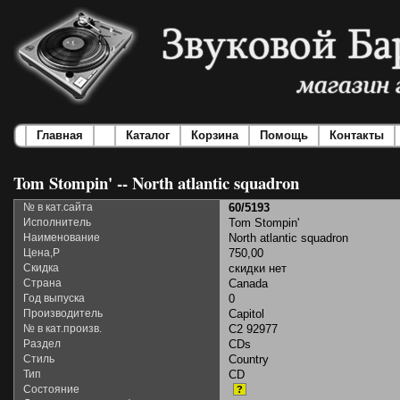
Главная
Каталог
Корзина
Помощь
Контакты
Tom Stompin' -- North atlantic squadron
№ в кат.сайта
60/5193
Исполнитель
Tom Stompin'
Наименование
North atlantic squadron
Цена,Р
750,00
Скидка
скидки нет
Страна
Canada
Год выпуска
0
Производитель
Capitol
№ в кат.произв.
C2 92977
Раздел
CDs
Стиль
Country
Тип
CD
Состояние
?