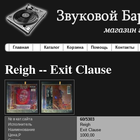
Главная
Каталог
Корзина
Помощь
Контакты
Reigh -- Exit Clause
№ в кат.сайта
60/5303
Исполнитель
Reigh
Наименование
Exit Clause
Цена,Р
1000,00