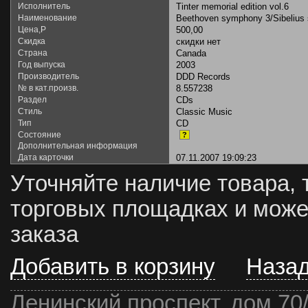
Исполнитель
Tinter memorial edition vol.6
Наименование
Beethoven symphony 3/Sibelius
Цена,Р
500,00
Скидка
скидки нет
Страна
Canada
Год выпуска
2003
Производитель
DDD Records
№ в кат.произв.
8.557238
Раздел
CDs
Стиль
Classic Music
Тип
CD
Состояние
?
Дополнительная информация
Дата карточки
07.11.2007 19:09:23
Уточняйте наличие товара, 
торговых площадках и може
заказа
Добавить в корзину
Наза
Ленинский проспект, дом 70