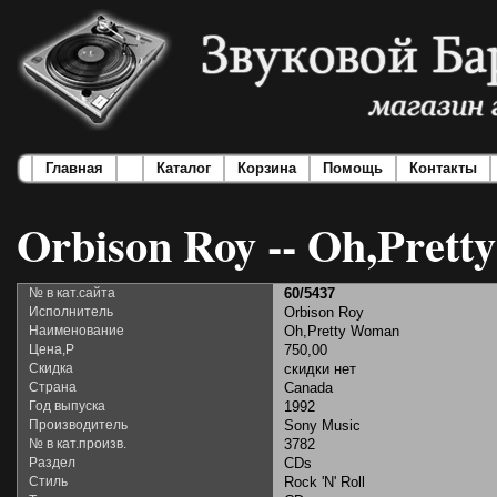
Главная
Каталог
Корзина
Помощь
Контакты
Orbison Roy -- Oh,Pret
№ в кат.сайта
60/5437
Исполнитель
Orbison Roy
Наименование
Oh,Pretty Woman
Цена,Р
750,00
Скидка
скидки нет
Страна
Canada
Год выпуска
1992
Производитель
Sony Music
№ в кат.произв.
3782
Раздел
CDs
Стиль
Rock 'N' Roll