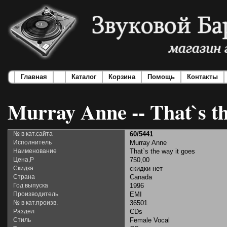
Главная
Каталог
Корзина
Помощь
Контакты
Murray Anne -- That`s th
№ в кат.сайта
60/5441
Исполнитель
Murray Anne
Наименование
That`s the way it goes
Цена,Р
750,00
Скидка
скидки нет
Страна
Canada
Год выпуска
1996
Производитель
EMI
№ в кат.произв.
36501
Раздел
CDs
Стиль
Female Vocal